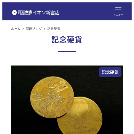
メ
イ
メニュー
ン
ホーム
買取ブログ
記念硬貨
コ
記念硬貨
ン
テ
ン
ツ
記念硬貨
へ
移
動