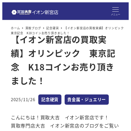
メ
イ
メニュー
ン
ホーム
買取ブログ
記念硬貨
【イオン新宮店の買取実績】オリンピック
コ
東京記念 K18コインお売り頂きました！
【イオン新宮店の買取実
ン
テ
績】オリンピック 東京記
ン
ツ
念 K18コインお売り頂き
へ
ました！
移
動
カテゴリー
カテゴリー
2025/11/26
記念硬貨
貴金属・ジュエリー
投稿日
こんにちは！買取大吉 イオン新宮店です！
買取専門店大吉 イオン新宮店のブログをご覧い