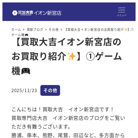
メ
イ
メニュー
ン
ホーム
買取ブログ
その他
【買取大吉イオン新宮店のお買取り紹介
】①
コ
ゲーム機
【買取大吉イオン新宮店の
ン
テ
お買取り紹介
】①ゲーム
ン
ツ
機
へ
移
カテゴリー
2025/11/23
その他
動
投稿日
こんにちは！買取大吉 イオン新宮店です！
買取専門店大吉 イオン新宮店のブログをご覧い
ただき有難うございます。
勝浦、串本、熊野、尾鷲、田辺など、多方面から