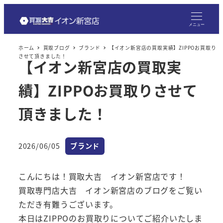
メ
イ
メニュー
ン
ホーム
買取ブログ
ブランド
【イオン新宮店の買取実績】ZIPPOお買取り
コ
させて頂きました！
【イオン新宮店の買取実
ン
テ
績】ZIPPOお買取りさせて
ン
ツ
頂きました！
へ
移
カテゴリー
2026/06/05
ブランド
動
投稿日
こんにちは！買取大吉 イオン新宮店です！
買取専門店大吉 イオン新宮店のブログをご覧い
ただき有難うございます。
本日はZIPPOのお買取りについてご紹介いたしま