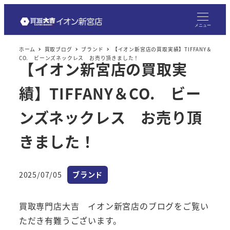
メ
イ
メニュー
ン
ホーム
買取ブログ
ブランド
【イオン新宮店の買取実績】TIFFANY＆
コ
CO. ビーンズネックレス お売り頂きました！
【イオン新宮店の買取実
ン
テ
績】TIFFANY＆CO. ビー
ン
ツ
ンズネックレス お売り頂
へ
きました！
移
動
カテゴリー
2025/07/05
ブランド
投稿日
買取専門店大吉 イオン新宮店のブログをご覧い
ただき有難うございます。