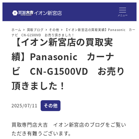
メ
イ
メニュー
ン
ホーム
買取ブログ
その他
【イオン新宮店の買取実績】Panasonic カー
コ
ナビ CN-G1500VD お売り頂きました！
【イオン新宮店の買取実
ン
テ
績】Panasonic カーナ
ン
ツ
ビ CN-G1500VD お売り
へ
頂きました！
移
動
カテゴリー
2025/07/11
その他
投稿日
買取専門店大吉 イオン新宮店のブログをご覧い
ただき有難うございます。