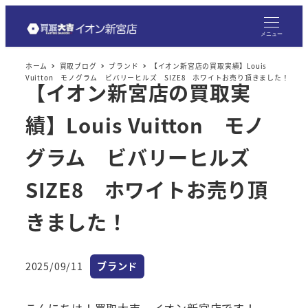
メ
イ
メニュー
ン
ホーム
買取ブログ
ブランド
【イオン新宮店の買取実績】Louis
コ
Vuitton モノグラム ビバリーヒルズ SIZE8 ホワイトお売り頂きました！
【イオン新宮店の買取実
ン
テ
績】Louis Vuitton モノ
ン
ツ
グラム ビバリーヒルズ
へ
SIZE8 ホワイトお売り頂
移
動
きました！
カテゴリー
2025/09/11
ブランド
投稿日
こんにちは！買取大吉 イオン新宮店です！