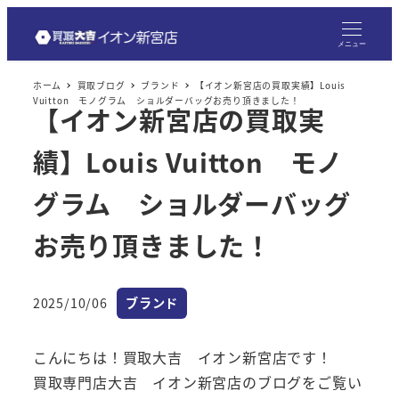
メ
イ
メニュー
ン
ホーム
買取ブログ
ブランド
【イオン新宮店の買取実績】Louis
コ
Vuitton モノグラム ショルダーバッグお売り頂きました！
【イオン新宮店の買取実
ン
テ
績】Louis Vuitton モノ
ン
ツ
グラム ショルダーバッグ
へ
お売り頂きました！
移
動
カテゴリー
2025/10/06
ブランド
投稿日
こんにちは！買取大吉 イオン新宮店です！
買取専門店大吉 イオン新宮店のブログをご覧い