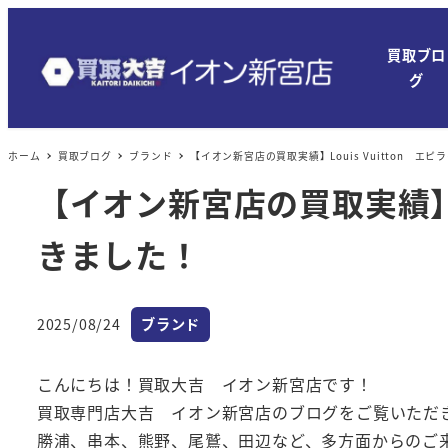
メ
イ
買取ブロ
ン
グ
コ
ン
ホーム
買取ブログ
ブランド
【イオン新宮店の買取実績】Louis Vuitton 
テ
ン
【イオン新宮店の買取実績】L
ツ
きました！
へ
移
動
カテゴリー
2025/08/24
ブランド
投稿日
こんにちは！買取大吉 イオン新宮店です！
買取専門店大吉 イオン新宮店のブログをご覧いただ
勝浦、串本、熊野、尾鷲、田辺など、多方面からのご