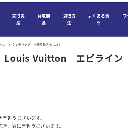
買取実
買取商
買取方
よくある質
プ
績
品
法
問
エピライン クラッチバッグ お売り頂きました！
ouis Vuitton エピラ
き有難うございます。
来店、誠に有難うございます。