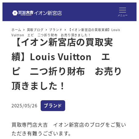
メ
イ
メニュー
ン
ホーム
買取ブログ
ブランド
【イオン新宮店の買取実績】Louis
コ
Vuitton エピ 二つ折り財布 お売り頂きました！
【イオン新宮店の買取実
ン
テ
績】Louis Vuitton エ
ン
ツ
ピ 二つ折り財布 お売り
へ
頂きました！
移
動
カテゴリー
2025/05/26
ブランド
投稿日
買取専門店大吉 イオン新宮店のブログをご覧い
ただき有難うございます。