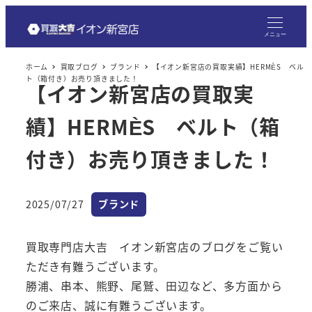
メ
イ
メニュー
ン
ホーム
買取ブログ
ブランド
【イオン新宮店の買取実績】HERMÈS ベル
コ
ト（箱付き）お売り頂きました！
【イオン新宮店の買取実
ン
テ
績】HERMÈS ベルト（箱
ン
ツ
付き）お売り頂きました！
へ
移
カテゴリー
2025/07/27
ブランド
動
投稿日
買取専門店大吉 イオン新宮店のブログをご覧い
ただき有難うございます。
勝浦、串本、熊野、尾鷲、田辺など、多方面から
のご来店、誠に有難うございます。