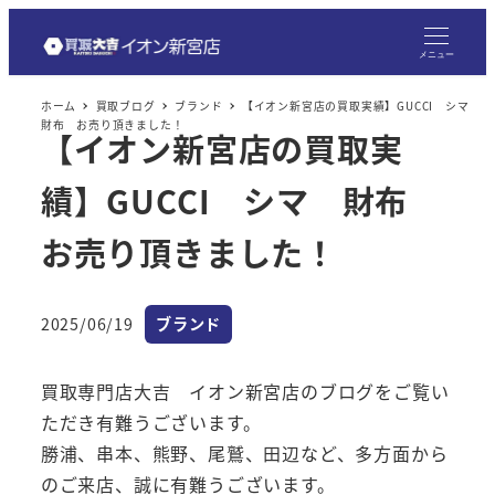
メ
イ
メニュー
ン
ホーム
買取ブログ
ブランド
【イオン新宮店の買取実績】GUCCI シマ
コ
財布 お売り頂きました！
【イオン新宮店の買取実
ン
テ
績】GUCCI シマ 財布
ン
ツ
お売り頂きました！
へ
移
カテゴリー
2025/06/19
ブランド
動
投稿日
買取専門店大吉 イオン新宮店のブログをご覧い
ただき有難うございます。
勝浦、串本、熊野、尾鷲、田辺など、多方面から
のご来店、誠に有難うございます。