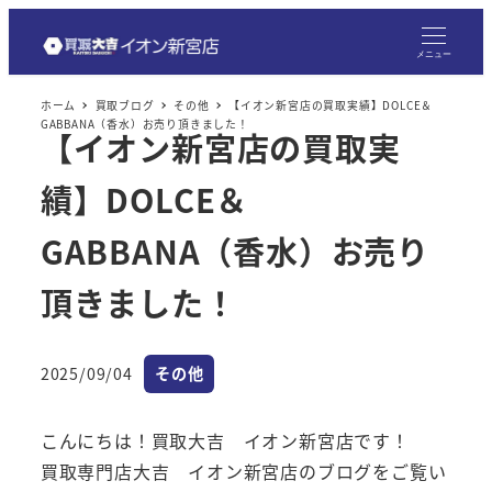
メ
イ
メニュー
ン
ホーム
買取ブログ
その他
【イオン新宮店の買取実績】DOLCE＆
コ
GABBANA（香水）お売り頂きました！
【イオン新宮店の買取実
ン
テ
績】DOLCE＆
ン
ツ
GABBANA（香水）お売り
へ
頂きました！
移
動
カテゴリー
2025/09/04
その他
投稿日
こんにちは！買取大吉 イオン新宮店です！
買取専門店大吉 イオン新宮店のブログをご覧い