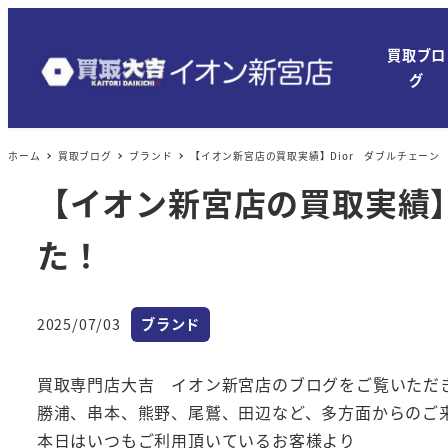
メ
イ
買取ブロ
ン
グ
コ
ン
ホーム
買取ブログ
ブランド
【イオン新宮店の買取実績】Dior ダブルチェー
テ
ン
【イオン新宮店の買取実績】
ツ
た！
へ
移
動
カテゴリー
2025/07/03
ブランド
投稿日
買取専門店大吉 イオン新宮店のブログをご覧いただ
勝浦、串本、熊野、尾鷲、田辺など、多方面からのご
本日はいつもご利用頂いているお客様より