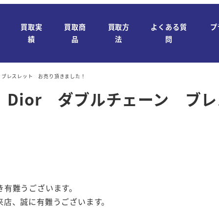
買取実
買取商
買取方
よくある質
プ
績
品
法
問
ン ブレスレット お売り頂きました！
Dior ダブルチェーン ブ
き有難うございます。
来店、誠に有難うございます。