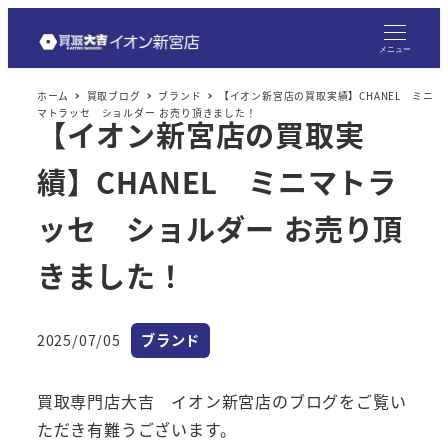
メ
イ
メニュー
ン
ホーム
買取ブログ
ブランド
【イオン新宮店の買取実績】CHANEL ミニ
コ
マトラッセ ショルダー お売り頂きました！
【イオン新宮店の買取実
ン
テ
績】CHANEL ミニマトラ
ン
ツ
ッセ ショルダー お売り頂
へ
きました！
移
動
カテゴリー
2025/07/05
ブランド
投稿日
買取専門店大吉 イオン新宮店のブログをご覧い
ただき有難うございます。