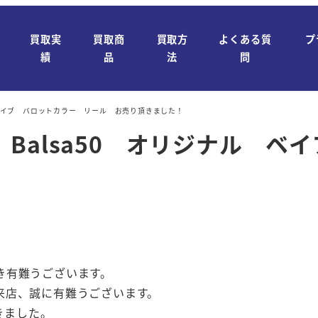
買取実
買取商
買取方
よくある質
プ
績
品
法
問
 ベイブ バロットカラー リール お売り頂きました！
Balsa50 オリジナル ベ
き有難うございます。
来店、誠に有難うございます。
きました。