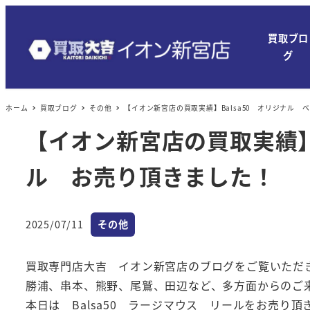
メ
イ
買取ブロ
ン
グ
コ
ン
ホーム
買取ブログ
その他
【イオン新宮店の買取実績】Balsa50 オリジナル
テ
ン
【イオン新宮店の買取実績】
ツ
ル お売り頂きました！
へ
移
動
カテゴリー
2025/07/11
その他
投稿日
買取専門店大吉 イオン新宮店のブログをご覧いただ
勝浦、串本、熊野、尾鷲、田辺など、多方面からのご
本日は Balsa50 ラージマウス リールをお売り頂