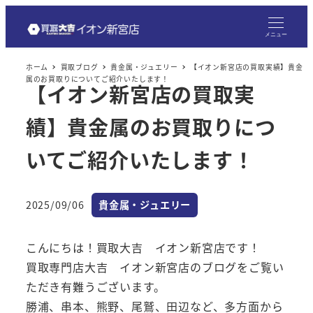
メ
イ
メニュー
ン
ホーム
買取ブログ
貴金属・ジュエリー
【イオン新宮店の買取実績】貴金
コ
属のお買取りについてご紹介いたします！
【イオン新宮店の買取実
ン
テ
績】貴金属のお買取りにつ
ン
ツ
いてご紹介いたします！
へ
移
カテゴリー
2025/09/06
貴金属・ジュエリー
動
投稿日
こんにちは！買取大吉 イオン新宮店です！
買取専門店大吉 イオン新宮店のブログをご覧い
ただき有難うございます。
勝浦、串本、熊野、尾鷲、田辺など、多方面から