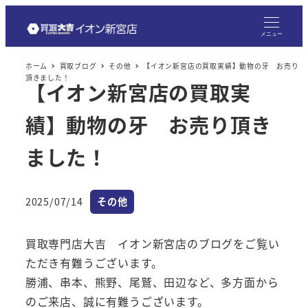
メ
イ
メニュー
ン
ホーム
買取ブログ
その他
【イオン新宮店の買取実績】動物の牙 お売り
コ
頂きました！
【イオン新宮店の買取実
ン
テ
績】動物の牙 お売り頂き
ン
ツ
ました！
へ
移
カテゴリー
2025/07/14
その他
動
投稿日
買取専門店大吉 イオン新宮店のブログをご覧い
ただき有難うございます。
勝浦、串本、熊野、尾鷲、田辺など、多方面から
のご来店、誠に有難うございます。