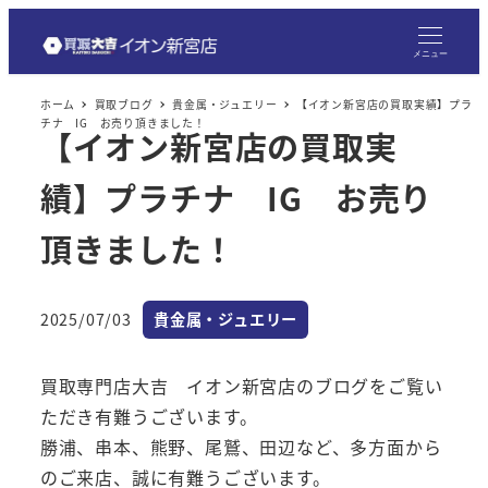
メ
イ
メニュー
ン
ホーム
買取ブログ
貴金属・ジュエリー
【イオン新宮店の買取実績】プラ
コ
チナ IG お売り頂きました！
【イオン新宮店の買取実
ン
テ
績】プラチナ IG お売り
ン
ツ
頂きました！
へ
移
カテゴリー
2025/07/03
貴金属・ジュエリー
動
投稿日
買取専門店大吉 イオン新宮店のブログをご覧い
ただき有難うございます。
勝浦、串本、熊野、尾鷲、田辺など、多方面から
のご来店、誠に有難うございます。