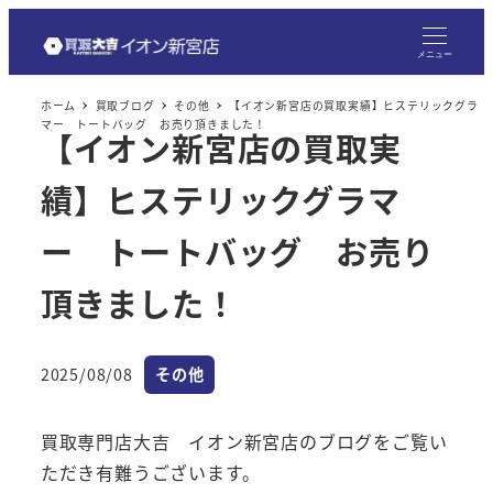
メ
イ
メニュー
ン
ホーム
買取ブログ
その他
【イオン新宮店の買取実績】ヒステリックグラ
コ
マー トートバッグ お売り頂きました！
【イオン新宮店の買取実
ン
テ
績】ヒステリックグラマ
ン
ツ
ー トートバッグ お売り
へ
頂きました！
移
動
カテゴリー
2025/08/08
その他
投稿日
買取専門店大吉 イオン新宮店のブログをご覧い
ただき有難うございます。