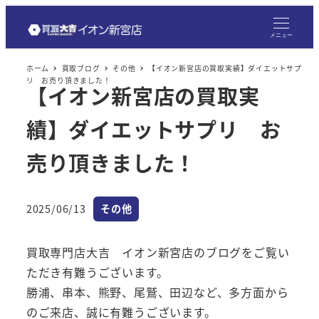
メ
イ
メニュー
ン
ホーム
買取ブログ
その他
【イオン新宮店の買取実績】ダイエットサプ
コ
リ お売り頂きました！
【イオン新宮店の買取実
ン
テ
績】ダイエットサプリ お
ン
ツ
売り頂きました！
へ
移
カテゴリー
2025/06/13
その他
動
投稿日
買取専門店大吉 イオン新宮店のブログをご覧い
ただき有難うございます。
勝浦、串本、熊野、尾鷲、田辺など、多方面から
のご来店、誠に有難うございます。