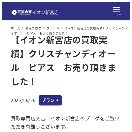
メ
イ
メニュー
ン
ホーム
買取ブログ
ブランド
【イオン新宮店の買取実績】クリスチャンデ
コ
ィオール ピアス お売り頂きました！
【イオン新宮店の買取実
ン
テ
績】クリスチャンディオー
ン
ツ
ル ピアス お売り頂きま
へ
した！
移
動
カテゴリー
2025/06/26
ブランド
投稿日
買取専門店大吉 イオン新宮店のブログをご覧い
ただき有難うございます。